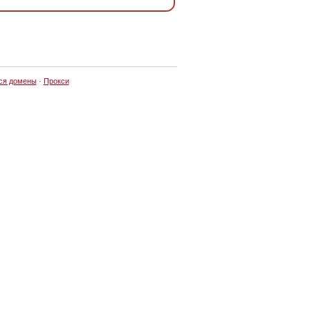
ся домены
·
Прокси