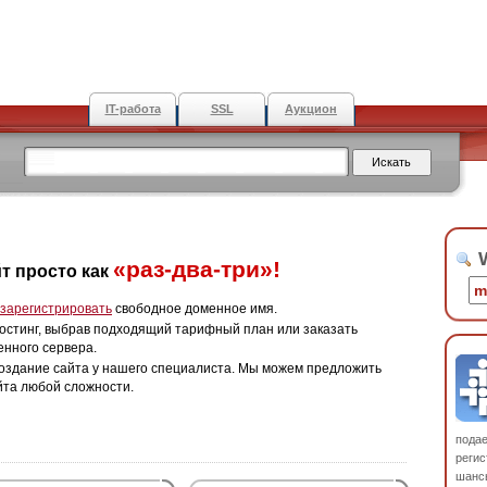
IT-работа
SSL
Аукцион
W
«раз-два-три»!
т просто как
зарегистрировать
свободное доменное имя.
остинг, выбрав подходящий тарифный план или заказать
енного сервера.
оздание сайта у нашего специалиста. Мы можем предложить
йта любой сложности.
пода
регис
шанс