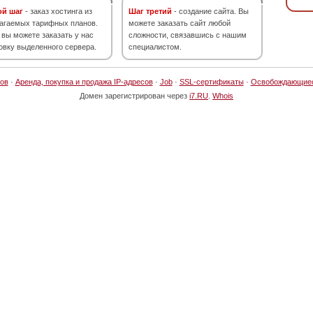
ой шаг
- заказ хостинга из
Шаг третий
- создание сайта. Вы
агаемых тарифных планов.
можете заказать сайт любой
 вы можете заказать у нас
сложности, связавшись с нашим
овку выделенного сервера.
специалистом.
ов
·
Аренда, покупка и продажа IP-адресов
·
Job
·
SSL-сертификаты
·
Освобождающие
Домен зарегистрирован через
i7.RU
.
Whois